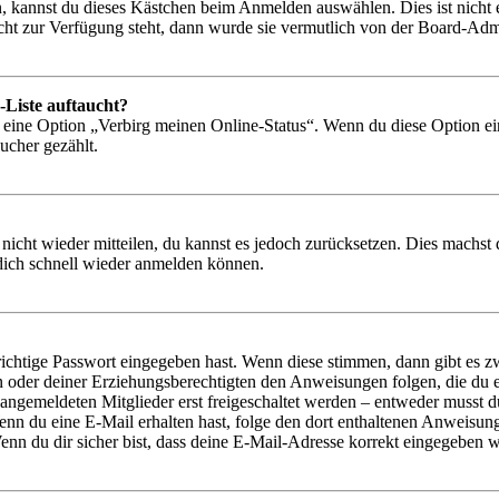
, kannst du dieses Kästchen beim Anmelden auswählen. Dies ist nicht
icht zur Verfügung steht, dann wurde sie vermutlich von der Board-Admi
-Liste auftaucht?
n eine Option „Verbirg meinen Online-Status“. Wenn du diese Option ei
ucher gezählt.
 nicht wieder mitteilen, du kannst es jedoch zurücksetzen. Dies machs
 dich schnell wieder anmelden können.
richtige Passwort eingegeben hast. Wenn diese stimmen, dann gibt es
ern oder deiner Erziehungsberechtigten den Anweisungen folgen, die du e
 angemeldeten Mitglieder erst freigeschaltet werden – entweder musst du
. Wenn du eine E-Mail erhalten hast, folge den dort enthaltenen Anweis
nn du dir sicher bist, dass deine E-Mail-Adresse korrekt eingegeben w