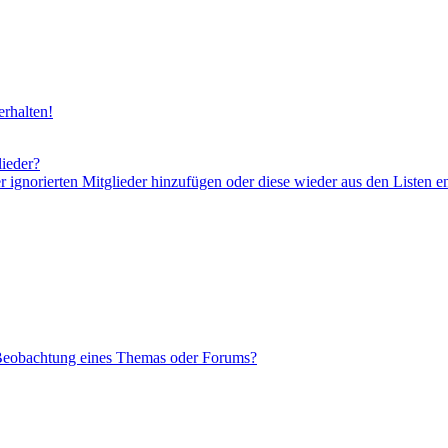
rhalten!
lieder?
er ignorierten Mitglieder hinzufügen oder diese wieder aus den Listen e
 Beobachtung eines Themas oder Forums?