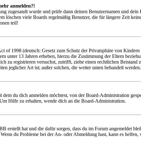
t mehr anmelden?!
rierung zugesandt wurde und prüfe dann deinen Benutzernamen und dein 
em löschen viele Boards regelmäßig Benutzer, die für längere Zeit kei
onen teil!
 of 1998 (deutsch: Gesetz zum Schutz der Privatsphäre von Kindern im
ern unter 13 Jahren erheben, hierzu die Zustimmung der Eltern bezieh
 dich zu registrieren versuchst, zutrifft, ziehe einen rechtlichen Beist
ten jeglicher Art ist; außer solchen, die weiter unten behandelt werden.
it dem du dich anmelden möchtest, von der Board-Administration gespe
Um Hilfe zu erhalten, wende dich an die Board-Administration.
BB erstellt hat und die dafür sorgen, dass du im Forum angemeldet ble
t. Wenn du Probleme bei der An- oder Abmeldung hast, kann es helfen,