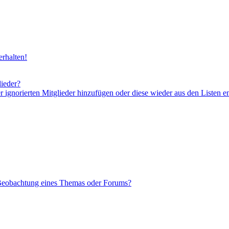
rhalten!
lieder?
er ignorierten Mitglieder hinzufügen oder diese wieder aus den Listen e
 Beobachtung eines Themas oder Forums?