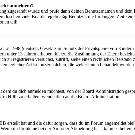
t mehr anmelden?!
rierung zugesandt wurde und prüfe dann deinen Benutzernamen und dein 
em löschen viele Boards regelmäßig Benutzer, die für längere Zeit kei
onen teil!
 of 1998 (deutsch: Gesetz zum Schutz der Privatsphäre von Kindern im
ern unter 13 Jahren erheben, hierzu die Zustimmung der Eltern bezieh
 dich zu registrieren versuchst, zutrifft, ziehe einen rechtlichen Beist
ten jeglicher Art ist; außer solchen, die weiter unten behandelt werden.
it dem du dich anmelden möchtest, von der Board-Administration gespe
Um Hilfe zu erhalten, wende dich an die Board-Administration.
BB erstellt hat und die dafür sorgen, dass du im Forum angemeldet ble
t. Wenn du Probleme bei der An- oder Abmeldung hast, kann es helfen,