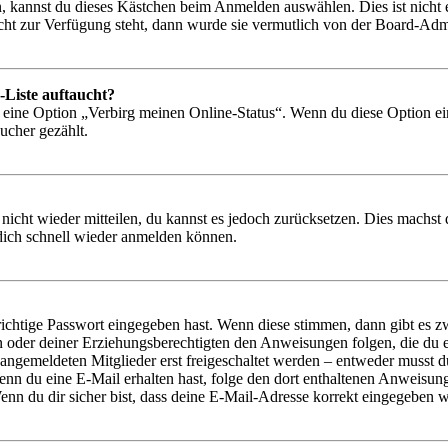
, kannst du dieses Kästchen beim Anmelden auswählen. Dies ist nicht
icht zur Verfügung steht, dann wurde sie vermutlich von der Board-Admi
-Liste auftaucht?
n eine Option „Verbirg meinen Online-Status“. Wenn du diese Option ei
ucher gezählt.
 nicht wieder mitteilen, du kannst es jedoch zurücksetzen. Dies machs
 dich schnell wieder anmelden können.
richtige Passwort eingegeben hast. Wenn diese stimmen, dann gibt es
ern oder deiner Erziehungsberechtigten den Anweisungen folgen, die du e
 angemeldeten Mitglieder erst freigeschaltet werden – entweder musst du
. Wenn du eine E-Mail erhalten hast, folge den dort enthaltenen Anweis
nn du dir sicher bist, dass deine E-Mail-Adresse korrekt eingegeben w