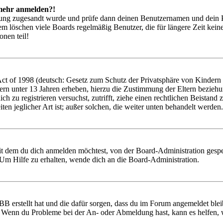
t mehr anmelden?!
rierung zugesandt wurde und prüfe dann deinen Benutzernamen und dein 
em löschen viele Boards regelmäßig Benutzer, die für längere Zeit kei
onen teil!
 of 1998 (deutsch: Gesetz zum Schutz der Privatsphäre von Kindern im
ern unter 13 Jahren erheben, hierzu die Zustimmung der Eltern bezieh
 dich zu registrieren versuchst, zutrifft, ziehe einen rechtlichen Beist
ten jeglicher Art ist; außer solchen, die weiter unten behandelt werden.
it dem du dich anmelden möchtest, von der Board-Administration gespe
Um Hilfe zu erhalten, wende dich an die Board-Administration.
BB erstellt hat und die dafür sorgen, dass du im Forum angemeldet ble
t. Wenn du Probleme bei der An- oder Abmeldung hast, kann es helfen,