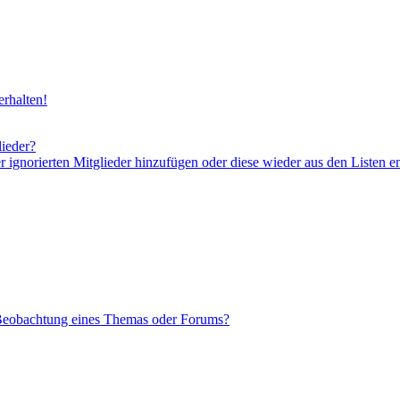
rhalten!
lieder?
er ignorierten Mitglieder hinzufügen oder diese wieder aus den Listen e
 Beobachtung eines Themas oder Forums?