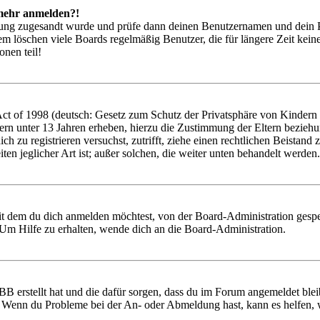
t mehr anmelden?!
rierung zugesandt wurde und prüfe dann deinen Benutzernamen und dein 
em löschen viele Boards regelmäßig Benutzer, die für längere Zeit kei
onen teil!
 of 1998 (deutsch: Gesetz zum Schutz der Privatsphäre von Kindern im
ern unter 13 Jahren erheben, hierzu die Zustimmung der Eltern bezieh
 dich zu registrieren versuchst, zutrifft, ziehe einen rechtlichen Beist
ten jeglicher Art ist; außer solchen, die weiter unten behandelt werden.
it dem du dich anmelden möchtest, von der Board-Administration gespe
Um Hilfe zu erhalten, wende dich an die Board-Administration.
BB erstellt hat und die dafür sorgen, dass du im Forum angemeldet ble
t. Wenn du Probleme bei der An- oder Abmeldung hast, kann es helfen,