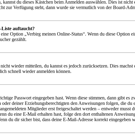
, kannst du dieses Kästchen beim Anmelden auswählen. Dies ist nicht
icht zur Verfügung steht, dann wurde sie vermutlich von der Board-Admi
-Liste auftaucht?
n eine Option „Verbirg meinen Online-Status“. Wenn du diese Option ei
ucher gezählt.
 nicht wieder mitteilen, du kannst es jedoch zurücksetzen. Dies machs
 dich schnell wieder anmelden können.
richtige Passwort eingegeben hast. Wenn diese stimmen, dann gibt es
ern oder deiner Erziehungsberechtigten den Anweisungen folgen, die du e
 angemeldeten Mitglieder erst freigeschaltet werden – entweder musst du
. Wenn du eine E-Mail erhalten hast, folge den dort enthaltenen Anweis
nn du dir sicher bist, dass deine E-Mail-Adresse korrekt eingegeben w