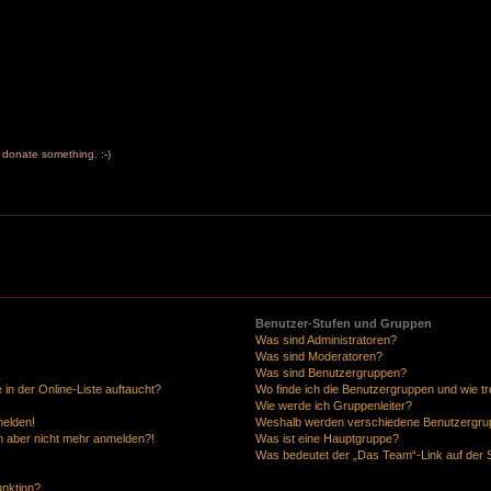
to donate something. :-)
Benutzer-Stufen und Gruppen
Was sind Administratoren?
Was sind Moderatoren?
Was sind Benutzergruppen?
in der Online-Liste auftaucht?
Wo finde ich die Benutzergruppen und wie tre
Wie werde ich Gruppenleiter?
melden!
Weshalb werden verschiedene Benutzergrupp
ich aber nicht mehr anmelden?!
Was ist eine Hauptgruppe?
Was bedeutet der „Das Team“-Link auf der S
unktion?