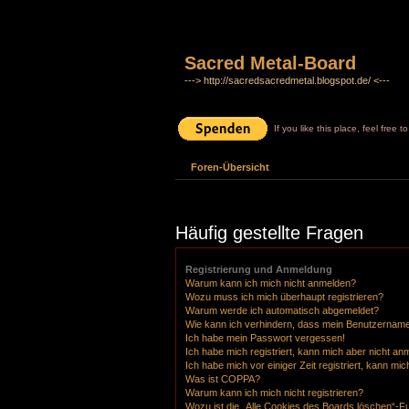
Sacred Metal-Board
---> http://sacredsacredmetal.blogspot.de/ <---
If you like this place, feel free 
Foren-Übersicht
Häufig gestellte Fragen
Registrierung und Anmeldung
Warum kann ich mich nicht anmelden?
Wozu muss ich mich überhaupt registrieren?
Warum werde ich automatisch abgemeldet?
Wie kann ich verhindern, dass mein Benutzername 
Ich habe mein Passwort vergessen!
Ich habe mich registriert, kann mich aber nicht an
Ich habe mich vor einiger Zeit registriert, kann m
Was ist COPPA?
Warum kann ich mich nicht registrieren?
Wozu ist die „Alle Cookies des Boards löschen“-F