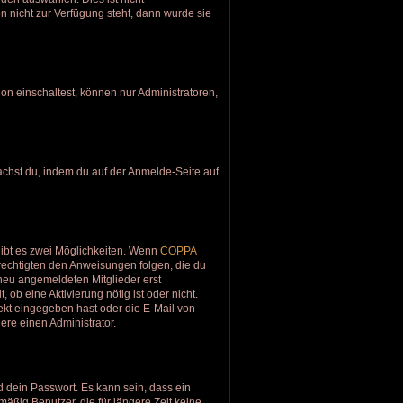
n nicht zur Verfügung steht, dann wurde sie
on einschaltest, können nur Administratoren,
machst du, indem du auf der Anmelde-Seite auf
gibt es zwei Möglichkeiten. Wenn
COPPA
erechtigten den Anweisungen folgen, die du
e neu angemeldeten Mitglieder erst
 ob eine Aktivierung nötig ist oder nicht.
ekt eingegeben hast oder die E-Mail von
ere einen Administrator.
 dein Passwort. Es kann sein, dass ein
äßig Benutzer, die für längere Zeit keine