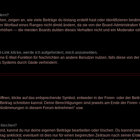
dern?
, zeigen an, wie viele Beiträge du bislang erstellt hast oder identifizieren bes
 Wortlaut eines Ranges nicht direkt ändern, da sie von der Board-Administration f
rhöhen — die meisten Boards dulden dieses Verhalten nicht und ein Moderator ode
-Link klicke, werde ich aufgefordert, mich anzumelden.
erne E-Mail-Funktion für Nachrichten an andere Benutzer nutzen, falls diese von der
 Systems durch Gäste verhindern.
nen, klicke auf das entsprechende Symbol, entweder in der Foren- oder der Beitr
n Beitrag schreiben kannst. Deine Berechtigungen sind jeweils am Ende der Foren- u
n Abstimmungen in diesem Forum teilnehmen“ usw.
r löschen?
bist, kannst du nur deine eigenen Beiträge bearbeiten oder löschen. Du kannst ei
ag anklickst; eventuell ist dies nur für einen begrenzten Zeitraum nach seiner Ers