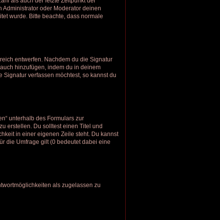
hl als auch der letzte Zeitpunkt der
n Administrator oder Moderator deinen
eitet wurde. Bitte beachte, dass normale
ereich entwerfen. Nachdem du die Signatur
r auch hinzufügen, indem du in deinem
 Signatur verfassen möchtest, so kannst du
en“ unterhalb des Formulars zur
 erstellen. Du solltest einen Titel und
keit in einer eigenen Zeile steht. Du kannst
r die Umfrage gilt (0 bedeutet dabei eine
ntwortmöglichkeiten als zugelassen zu