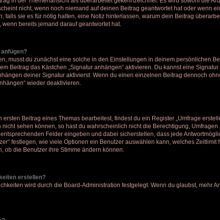
itrag in der Themenansicht als überarbeitet gekennzeichnet. Es wird sowohl die Anza
cheint nicht, wenn noch niemand auf deinen Beitrag geantwortet hat oder wenn ei
, falls sie es für nötig halten, eine Notiz hinterlassen, warum dein Beitrag überarb
, wenn bereits jemand darauf geantwortet hat.
r anfügen?
n, musst du zunächst eine solche in den Einstellungen in deinem persönlichen B
jedem Beitrag das Kästchen „Signatur anhängen“ aktivieren. Du kannst eine Signatu
hängen deiner Signatur aktivierst. Wenn du einen einzelnen Beitrag dennoch ohne
anhängen“ wieder deaktivieren.
ersten Beitrag eines Themas bearbeitest, findest du ein Register „Umfrage erstell
h nicht sehen können, so hast du wahrscheinlich nicht die Berechtigung, Umfragen zu
entsprechenden Felder eingeben und dabei sicherstellen, dass jede Antwortmöglich
r“ festlegen, wie viele Optionen ein Benutzer auswählen kann, welches Zeitlimit fü
ch, ob die Benutzer ihre Stimme ändern können.
eiten erstellen?
chkeiten wird durch die Board-Administration festgelegt. Wenn du glaubst, mehr A