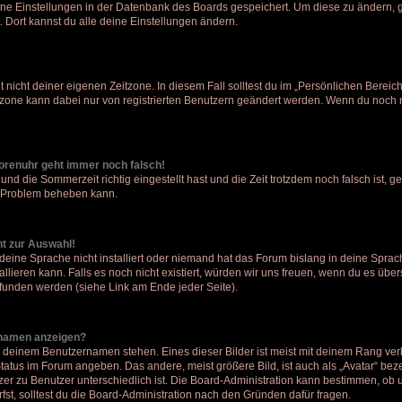
eine Einstellungen in der Datenbank des Boards gespeichert. Um diese zu ändern, g
. Dort kannst du alle deine Einstellungen ändern.
 nicht deiner eigenen Zeitzone. In diesem Fall solltest du im „Persönlichen Bereic
eitzone kann dabei nur von registrierten Benutzern geändert werden. Wenn du noch nich
 Forenuhr geht immer noch falsch!
und die Sommerzeit richtig eingestellt hast und die Zeit trotzdem noch falsch ist, g
as Problem beheben kann.
ht zur Auswahl!
deine Sprache nicht installiert oder niemand hat das Forum bislang in deine Sprach
allieren kann. Falls es noch nicht existiert, würden wir uns freuen, wenn du es üb
unden werden (siehe Link am Ende jeder Seite).
rnamen anzeigen?
i deinem Benutzernamen stehen. Eines dieser Bilder ist meist mit deinem Rang verk
tatus im Forum angeben. Das andere, meist größere Bild, ist auch als „Avatar“ beze
zer zu Benutzer unterschiedlich ist. Die Board-Administration kann bestimmen, ob
st, solltest du die Board-Administration nach den Gründen dafür fragen.