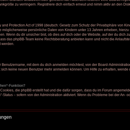
kgröße zu verringern. Registriere dich einfach erneut und nimm aktiv an den Disk
nd Protection Act of 1998 (deutsch: Gesetz zum Schutz der Privatsphäre von Kinde
ie möglicherweise persönliche Daten von Kindern unter 13 Jahren erheben, hierz
. Wenn du dir unsicher bist, ob dies auf dich oder die Website, auf der du dich zu re
 dass das phpBB-Team keine Rechtsberatung anbieten kann und nicht die Anlaufstel
t werden.
r Benutzername, mit dem du dich anmelden möchtest, von der Board-Administration
 sich keine neuen Benutzer mehr anmelden können. Um Hilfe zu erhalten, wende d
chen“-Funktion?
 Cookies, die phpBB erstellt hat und die dafür sorgen, dass du im Forum angemeld
“-Status – sofern von der Administration aktiviert. Wenn du Probleme bei der An- 
lungen