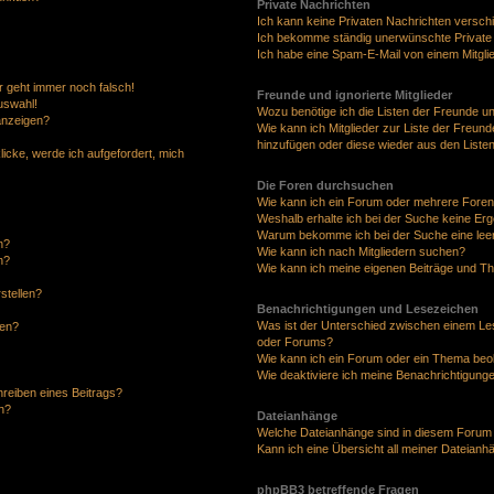
Private Nachrichten
Ich kann keine Privaten Nachrichten versch
Ich bekomme ständig unerwünschte Private
Ich habe eine Spam-E-Mail von einem Mitgli
hr geht immer noch falsch!
Freunde und ignorierte Mitglieder
uswahl!
Wozu benötige ich die Listen der Freunde und
anzeigen?
Wie kann ich Mitglieder zur Liste der Freunde
hinzufügen oder diese wieder aus den Liste
licke, werde ich aufgefordert, mich
Die Foren durchsuchen
Wie kann ich ein Forum oder mehrere Fore
Weshalb erhalte ich bei der Suche keine Er
Warum bekomme ich bei der Suche eine leer
n?
Wie kann ich nach Mitgliedern suchen?
n?
Wie kann ich meine eigenen Beiträge und T
stellen?
Benachrichtigungen und Lesezeichen
Was ist der Unterschied zwischen einem L
fen?
oder Forums?
Wie kann ich ein Forum oder ein Thema be
Wie deaktiviere ich meine Benachrichtigung
hreiben eines Beitrags?
n?
Dateianhänge
Welche Dateianhänge sind in diesem Forum
Kann ich eine Übersicht all meiner Dateianh
phpBB3 betreffende Fragen