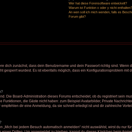
Wer hat diese Forensoftware entwickelt?
Warum ist Funktion x oder y nicht enthalten
An wen soll ich mich wenden, falls es Besc
Forum gibt?
ere dich zunächst, dass dein Benutzername und dein Passwort richtig sind. Wenn di
t gesperrt wurdest. Es ist ebenfalls möglich, dass ein Konfigurationsproblem mit d
n?
nd. Die Board-Administration dieses Forums entscheidet, ob du registriert sein mus
liche Funktionen, die Gäste nicht haben: zum Beispiel Avatarbilder, Private Nachricht
 empfehlen dir eine Anmeldung, da sie schnell erledigt ist und dir zahlreiche Vorteil
?
„Mich bei jedem Besuch automatisch anmelden“ nicht auswählst, wirst du nur für 
 einen Dritten. Um angemeldet zu bleiben, kannst du dieses Kästchen beim Anmeld