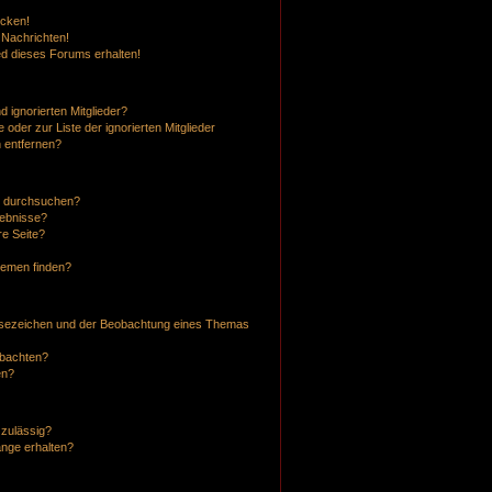
icken!
 Nachrichten!
ed dieses Forums erhalten!
 ignorierten Mitglieder?
 oder zur Liste der ignorierten Mitglieder
n entfernen?
n durchsuchen?
gebnisse?
e Seite?
hemen finden?
esezeichen und der Beobachtung eines Themas
obachten?
en?
 zulässig?
änge erhalten?