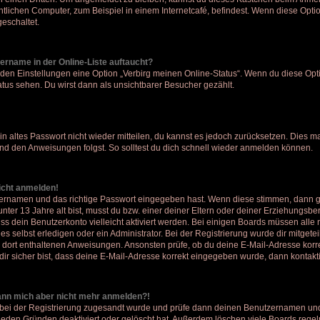
lichen Computer, zum Beispiel in einem Internetcafé, befindest. Wenn diese Optio
eschaltet.
ername in der Online-Liste auftaucht?
 den Einstellungen eine Option „Verbirg meinen Online-Status“. Wenn du diese Opti
tus sehen. Du wirst dann als unsichtbarer Besucher gezählt.
ein altes Passwort nicht wieder mitteilen, du kannst es jedoch zurücksetzen. Dies 
und den Anweisungen folgst. So solltest du dich schnell wieder anmelden können.
nicht anmelden!
tzernamen und das richtige Passwort eingegeben hast. Wenn diese stimmen, dann 
 unter 13 Jahre alt bist, musst du bzw. einer deiner Eltern oder deiner Erziehungsb
muss dein Benutzerkonto vielleicht aktiviert werden. Bei einigen Boards müssen all
 selbst erledigen oder ein Administrator. Bei der Registrierung wurde dir mitgeteilt,
n dort enthaltenen Anweisungen. Ansonsten prüfe, ob du deine E-Mail-Adresse korr
ir sicher bist, dass deine E-Mail-Adresse korrekt eingegeben wurde, dann kontakti
 kann mich aber nicht mehr anmelden?!
dir bei der Registrierung zugesandt wurde und prüfe dann deinen Benutzernamen und
eden Gründen deaktiviert oder gelöscht hat. Außerdem löschen viele Boards regelm