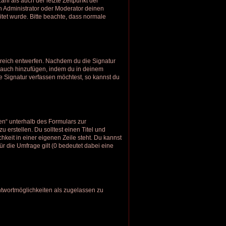
hl als auch der letzte Zeitpunkt der
n Administrator oder Moderator deinen
eitet wurde. Bitte beachte, dass normale
ereich entwerfen. Nachdem du die Signatur
r auch hinzufügen, indem du in deinem
 Signatur verfassen möchtest, so kannst du
en“ unterhalb des Formulars zur
 erstellen. Du solltest einen Titel und
keit in einer eigenen Zeile steht. Du kannst
r die Umfrage gilt (0 bedeutet dabei eine
ntwortmöglichkeiten als zugelassen zu