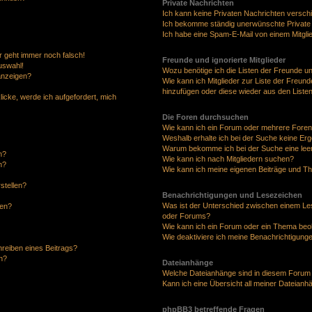
Private Nachrichten
Ich kann keine Privaten Nachrichten versch
Ich bekomme ständig unerwünschte Private
Ich habe eine Spam-E-Mail von einem Mitgli
hr geht immer noch falsch!
Freunde und ignorierte Mitglieder
uswahl!
Wozu benötige ich die Listen der Freunde und
anzeigen?
Wie kann ich Mitglieder zur Liste der Freunde
hinzufügen oder diese wieder aus den Liste
licke, werde ich aufgefordert, mich
Die Foren durchsuchen
Wie kann ich ein Forum oder mehrere Fore
Weshalb erhalte ich bei der Suche keine Er
Warum bekomme ich bei der Suche eine leer
n?
Wie kann ich nach Mitgliedern suchen?
n?
Wie kann ich meine eigenen Beiträge und T
stellen?
Benachrichtigungen und Lesezeichen
Was ist der Unterschied zwischen einem L
fen?
oder Forums?
Wie kann ich ein Forum oder ein Thema be
Wie deaktiviere ich meine Benachrichtigung
hreiben eines Beitrags?
n?
Dateianhänge
Welche Dateianhänge sind in diesem Forum
Kann ich eine Übersicht all meiner Dateianh
phpBB3 betreffende Fragen