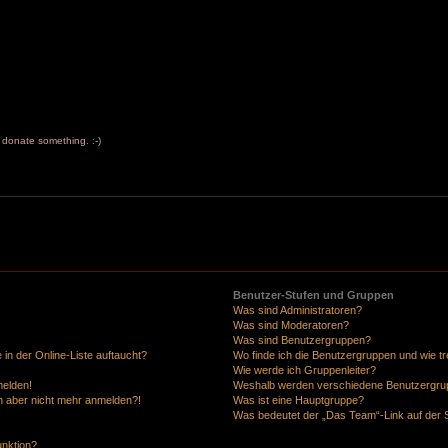
to donate something. :-)
Benutzer-Stufen und Gruppen
Was sind Administratoren?
Was sind Moderatoren?
Was sind Benutzergruppen?
in der Online-Liste auftaucht?
Wo finde ich die Benutzergruppen und wie tre
Wie werde ich Gruppenleiter?
melden!
Weshalb werden verschiedene Benutzergrupp
ich aber nicht mehr anmelden?!
Was ist eine Hauptgruppe?
Was bedeutet der „Das Team“-Link auf der S
unktion?