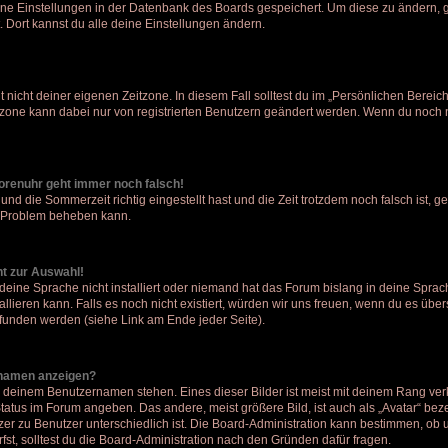
eine Einstellungen in der Datenbank des Boards gespeichert. Um diese zu ändern, g
. Dort kannst du alle deine Einstellungen ändern.
 nicht deiner eigenen Zeitzone. In diesem Fall solltest du im „Persönlichen Bereic
eitzone kann dabei nur von registrierten Benutzern geändert werden. Wenn du noch nich
 Forenuhr geht immer noch falsch!
und die Sommerzeit richtig eingestellt hast und die Zeit trotzdem noch falsch ist, g
as Problem beheben kann.
ht zur Auswahl!
deine Sprache nicht installiert oder niemand hat das Forum bislang in deine Sprach
allieren kann. Falls es noch nicht existiert, würden wir uns freuen, wenn du es üb
unden werden (siehe Link am Ende jeder Seite).
rnamen anzeigen?
i deinem Benutzernamen stehen. Eines dieser Bilder ist meist mit deinem Rang verk
tatus im Forum angeben. Das andere, meist größere Bild, ist auch als „Avatar“ beze
zer zu Benutzer unterschiedlich ist. Die Board-Administration kann bestimmen, ob
st, solltest du die Board-Administration nach den Gründen dafür fragen.