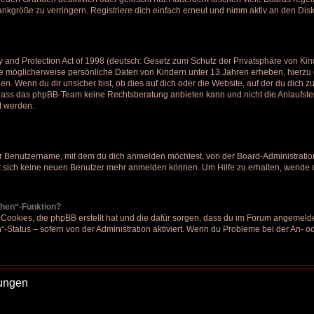
kgröße zu verringern. Registriere dich einfach erneut und nimm aktiv an den Disk
nd Protection Act of 1998 (deutsch: Gesetz zum Schutz der Privatsphäre von Kinde
ie möglicherweise persönliche Daten von Kindern unter 13 Jahren erheben, hierz
. Wenn du dir unsicher bist, ob dies auf dich oder die Website, auf der du dich zu re
 dass das phpBB-Team keine Rechtsberatung anbieten kann und nicht die Anlaufstel
t werden.
r Benutzername, mit dem du dich anmelden möchtest, von der Board-Administration
 sich keine neuen Benutzer mehr anmelden können. Um Hilfe zu erhalten, wende d
chen“-Funktion?
 Cookies, die phpBB erstellt hat und die dafür sorgen, dass du im Forum angemeld
“-Status – sofern von der Administration aktiviert. Wenn du Probleme bei der An- 
lungen