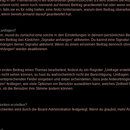
itrag in der Themenansicht als überarbeitet gekennzeichnet. Es wird sowohl die Anza
cheint nicht, wenn noch niemand auf deinen Beitrag geantwortet hat oder wenn ei
, falls sie es für nötig halten, eine Notiz hinterlassen, warum dein Beitrag überarb
, wenn bereits jemand darauf geantwortet hat.
r anfügen?
n, musst du zunächst eine solche in den Einstellungen in deinem persönlichen B
jedem Beitrag das Kästchen „Signatur anhängen“ aktivieren. Du kannst eine Signatu
hängen deiner Signatur aktivierst. Wenn du einen einzelnen Beitrag dennoch ohne
anhängen“ wieder deaktivieren.
ersten Beitrag eines Themas bearbeitest, findest du ein Register „Umfrage erstell
h nicht sehen können, so hast du wahrscheinlich nicht die Berechtigung, Umfragen zu
entsprechenden Felder eingeben und dabei sicherstellen, dass jede Antwortmöglich
r“ festlegen, wie viele Optionen ein Benutzer auswählen kann, welches Zeitlimit fü
ch, ob die Benutzer ihre Stimme ändern können.
eiten erstellen?
chkeiten wird durch die Board-Administration festgelegt. Wenn du glaubst, mehr A