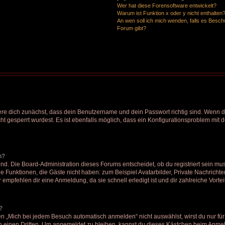
Wer hat diese Forensoftware entwickelt?
Warum ist Funktion x oder y nicht enthalten
An wen soll ich mich wenden, falls es Besc
Forum gibt?
ere dich zunächst, dass dein Benutzername und dein Passwort richtig sind. Wenn di
t gesperrt wurdest. Es ist ebenfalls möglich, dass ein Konfigurationsproblem mit d
n?
nd. Die Board-Administration dieses Forums entscheidet, ob du registriert sein mus
liche Funktionen, die Gäste nicht haben: zum Beispiel Avatarbilder, Private Nachricht
 empfehlen dir eine Anmeldung, da sie schnell erledigt ist und dir zahlreiche Vorteil
?
„Mich bei jedem Besuch automatisch anmelden“ nicht auswählst, wirst du nur für 
 einen Dritten. Um angemeldet zu bleiben, kannst du dieses Kästchen beim Anmeld