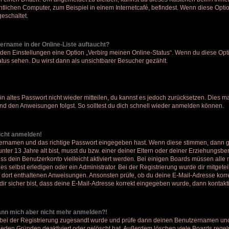
lichen Computer, zum Beispiel in einem Internetcafé, befindest. Wenn diese Optio
eschaltet.
ername in der Online-Liste auftaucht?
 den Einstellungen eine Option „Verbirg meinen Online-Status“. Wenn du diese Opti
tus sehen. Du wirst dann als unsichtbarer Besucher gezählt.
ein altes Passwort nicht wieder mitteilen, du kannst es jedoch zurücksetzen. Dies 
und den Anweisungen folgst. So solltest du dich schnell wieder anmelden können.
nicht anmelden!
tzernamen und das richtige Passwort eingegeben hast. Wenn diese stimmen, dann 
 unter 13 Jahre alt bist, musst du bzw. einer deiner Eltern oder deiner Erziehungsb
muss dein Benutzerkonto vielleicht aktiviert werden. Bei einigen Boards müssen all
 selbst erledigen oder ein Administrator. Bei der Registrierung wurde dir mitgeteilt,
n dort enthaltenen Anweisungen. Ansonsten prüfe, ob du deine E-Mail-Adresse korr
ir sicher bist, dass deine E-Mail-Adresse korrekt eingegeben wurde, dann kontakti
 kann mich aber nicht mehr anmelden?!
dir bei der Registrierung zugesandt wurde und prüfe dann deinen Benutzernamen und
eden Gründen deaktiviert oder gelöscht hat. Außerdem löschen viele Boards regelm