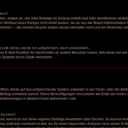
dern?
, zeigen an, wie viele Beiträge du bislang erstellt hast oder identifizieren bes
 Wortlaut eines Ranges nicht direkt ändern, da sie von der Board-Administration f
rhöhen — die meisten Boards dulden dieses Verhalten nicht und ein Moderator ode
-Link klicke, werde ich aufgefordert, mich anzumelden.
erne E-Mail-Funktion für Nachrichten an andere Benutzer nutzen, falls diese von der
 Systems durch Gäste verhindern.
nen, klicke auf das entsprechende Symbol, entweder in der Foren- oder der Beitr
n Beitrag schreiben kannst. Deine Berechtigungen sind jeweils am Ende der Foren- u
n Abstimmungen in diesem Forum teilnehmen“ usw.
r löschen?
bist, kannst du nur deine eigenen Beiträge bearbeiten oder löschen. Du kannst ei
ag anklickst; eventuell ist dies nur für einen begrenzten Zeitraum nach seiner Ers