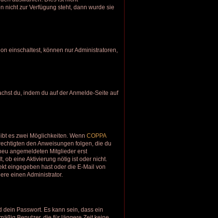
n nicht zur Verfügung steht, dann wurde sie
on einschaltest, können nur Administratoren,
machst du, indem du auf der Anmelde-Seite auf
gibt es zwei Möglichkeiten. Wenn
COPPA
erechtigten den Anweisungen folgen, die du
e neu angemeldeten Mitglieder erst
 ob eine Aktivierung nötig ist oder nicht.
ekt eingegeben hast oder die E-Mail von
ere einen Administrator.
 dein Passwort. Es kann sein, dass ein
äßig Benutzer, die für längere Zeit keine