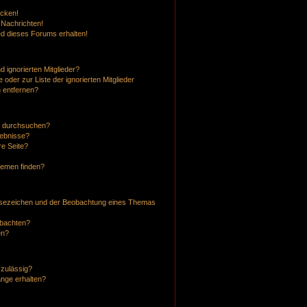
icken!
 Nachrichten!
ed dieses Forums erhalten!
 ignorierten Mitglieder?
 oder zur Liste der ignorierten Mitglieder
n entfernen?
n durchsuchen?
gebnisse?
e Seite?
hemen finden?
esezeichen und der Beobachtung eines Themas
obachten?
en?
 zulässig?
änge erhalten?