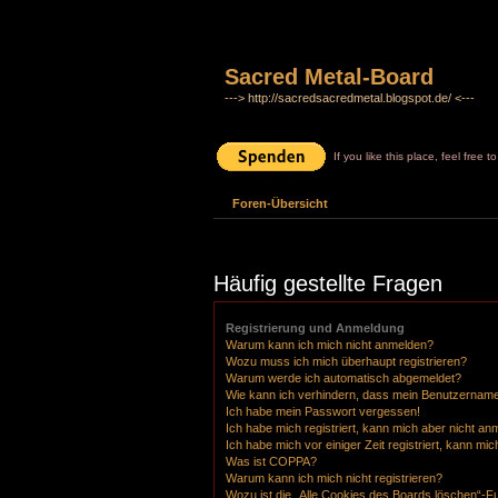
Sacred Metal-Board
---> http://sacredsacredmetal.blogspot.de/ <---
If you like this place, feel free 
Foren-Übersicht
Häufig gestellte Fragen
Registrierung und Anmeldung
Warum kann ich mich nicht anmelden?
Wozu muss ich mich überhaupt registrieren?
Warum werde ich automatisch abgemeldet?
Wie kann ich verhindern, dass mein Benutzername 
Ich habe mein Passwort vergessen!
Ich habe mich registriert, kann mich aber nicht an
Ich habe mich vor einiger Zeit registriert, kann m
Was ist COPPA?
Warum kann ich mich nicht registrieren?
Wozu ist die „Alle Cookies des Boards löschen“-F