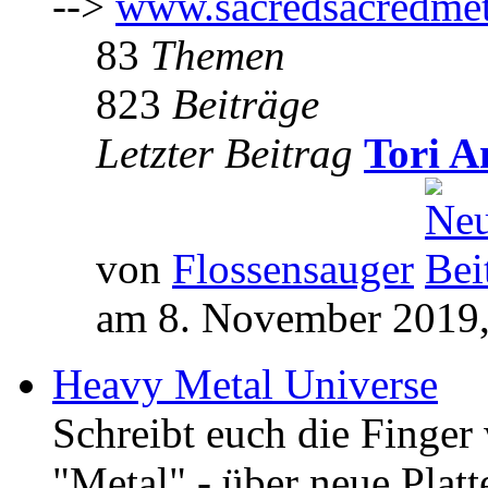
-->
www.sacredsacredmet
83
Themen
823
Beiträge
Letzter Beitrag
Tori A
von
Flossensauger
am 8. November 2019,
Heavy Metal Universe
Schreibt euch die Finge
"Metal" - über neue Platt