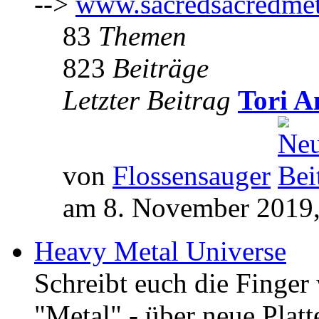
-->
www.sacredsacredmet
83
Themen
823
Beiträge
Letzter Beitrag
Tori A
von
Flossensauger
am 8. November 2019,
Heavy Metal Universe
Schreibt euch die Finge
"Metal" - über neue Platt