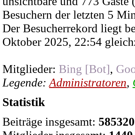
unsichtbare und 773 Gäste (
Besuchern der letzten 5 Mi
Der Besucherrekord liegt b
Oktober 2025, 22:54 gleichz
Mitglieder:
Bing [Bot]
,
Goo
Legende:
Administratoren
,
Statistik
Beiträge insgesamt:
585320