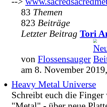
-->
www.sacredsacredmet
83
Themen
823
Beiträge
Letzter Beitrag
Tori A
von
Flossensauger
am 8. November 2019,
Heavy Metal Universe
Schreibt euch die Finge
"Metal" - über neue Platt