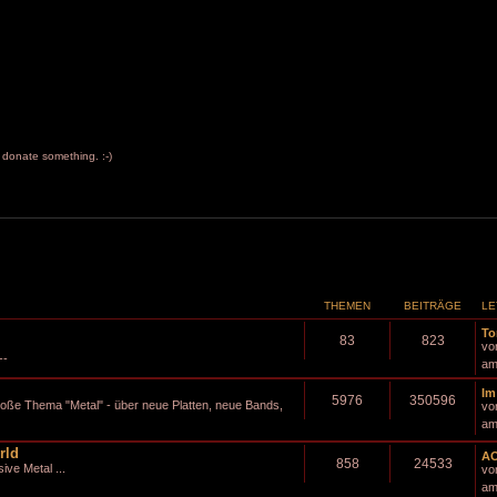
to donate something. :-)
THEMEN
BEITRÄGE
LE
To
83
823
vo
--
am
Im
5976
350596
roße Thema "Metal" - über neue Platten, neue Bands,
vo
am
rld
AO
858
24533
ve Metal ...
vo
am