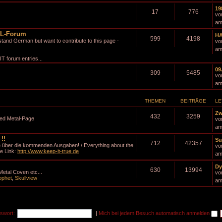
19
17
776
vo
am
AL-Forum
HA
599
4198
and German but want to contribute to this page -
vo
am
T forum entries...
09
309
5485
vo
am
THEMEN
BEITRÄGE
LE
Zw
432
3259
red Metal-Page
vo
am
!!
Su
712
42357
e über die kommenden Ausgaben! / Everything about the
vo
te Link:
http://www.keep-it-true.de
am
Dy
630
13994
Metal Coven etc...
vo
ophet
,
Skullview
am
swort:
|
Mich bei jedem Besuch automatisch anmelden