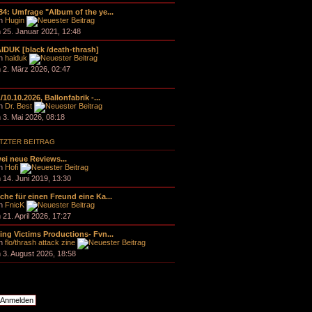
84: Umfrage "Album of the ye...
n
Hugin
 25. Januar 2021, 12:48
IDUK [black /death-thrash]
n
haiduk
 2. März 2026, 02:47
./10.10.2026, Ballonfabrik -...
n
Dr. Best
 3. Mai 2026, 08:18
TZTER BEITRAG
ei neue Reviews...
n
Hofi
 14. Juni 2019, 13:30
che für einen Freund eine Ka...
n
FnicK
 21. April 2026, 17:27
ing Victims Productions- Fvn...
n
flo/thrash attack zine
 3. August 2026, 18:58