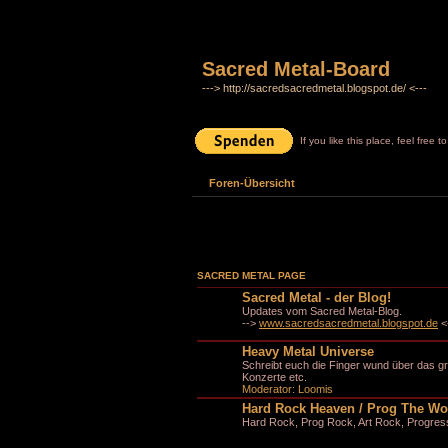
Sacred Metal-Board
---> http://sacredsacredmetal.blogspot.de/ <---
If you like this place, feel free 
Foren-Übersicht
SACRED METAL PAGE
Sacred Metal - der Blog!
Updates vom Sacred Metal-Blog.
-->
www.sacredsacredmetal.blogspot.de
<
Heavy Metal Universe
Schreibt euch die Finger wund über das g
Konzerte etc.
Moderator:
Loomis
Hard Rock Heaven / Prog The Wo
Hard Rock, Prog Rock, Art Rock, Progressi