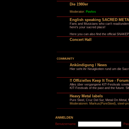
Die 1980er
Moderator:
Pavlos
English speaking SACRED MET
Fans and Musicians who can't read/underst
here's your sacred place!
Here you can also find the official SNAKEPI
Concert Hall
COMMUNITY
Ankündigung / News
Hier seht ihr Neuigkeiten rund um die Sac
!! Offizielles Keep It True - Forum 
Alles über vergangene KIT-Festivals sowi
KIT-Festivals of the past and the future. Si
Heavy Metal labels
Pure Steel, Cruz Del Sur, Metal On Metal, 
Moderatoren:
Markus(PureSteel)
,
steel-pr
ANMELDEN
Benutzername:
Pas