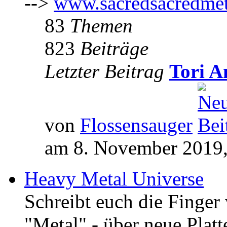
-->
www.sacredsacredmet
83
Themen
823
Beiträge
Letzter Beitrag
Tori A
von
Flossensauger
am 8. November 2019,
Heavy Metal Universe
Schreibt euch die Finge
"Metal" - über neue Platt