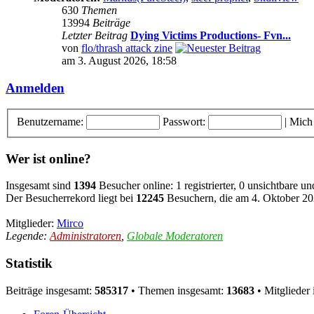
630
Themen
13994
Beiträge
Letzter Beitrag
Dying Victims Productions- Fvn...
von
flo/thrash attack zine
am 3. August 2026, 18:58
Anmelden
Benutzername:
Passwort:
|
Mich
Wer ist online?
Insgesamt sind
1394
Besucher online: 1 registrierter, 0 unsichtbare 
Der Besucherrekord liegt bei
12245
Besuchern, die am 4. Oktober 202
Mitglieder:
Mirco
Legende:
Administratoren
,
Globale Moderatoren
Statistik
Beiträge insgesamt:
585317
• Themen insgesamt:
13683
• Mitglieder