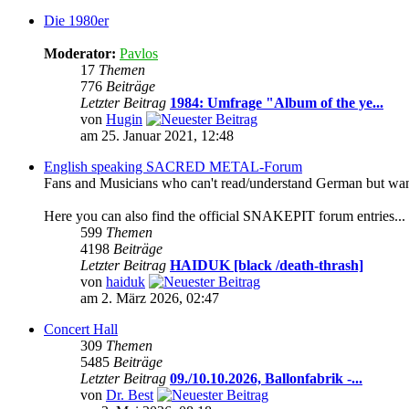
Die 1980er
Moderator:
Pavlos
17
Themen
776
Beiträge
Letzter Beitrag
1984: Umfrage "Album of the ye...
von
Hugin
am 25. Januar 2021, 12:48
English speaking SACRED METAL-Forum
Fans and Musicians who can't read/understand German but want t
Here you can also find the official SNAKEPIT forum entries...
599
Themen
4198
Beiträge
Letzter Beitrag
HAIDUK [black /death-thrash]
von
haiduk
am 2. März 2026, 02:47
Concert Hall
309
Themen
5485
Beiträge
Letzter Beitrag
09./10.10.2026, Ballonfabrik -...
von
Dr. Best