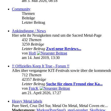
am 3. Mai 2026, 08:18
Community
Themen
Beiträge
Letzter Beitrag
Ankündigung / News
Hier seht ihr Neuigkeiten rund um die Sacred Metal-Page
432
Themen
3259
Beiträge
Letzter Beitrag
Zwei neue Reviews...
von
Hofi
am 14. Juni 2019, 13:30
!! Offizielles Keep It True - Forum !!
Alles über vergangene KIT-Festivals sowie über die kommenden 
712
Themen
42357
Beiträge
Letzter Beitrag
Suche für einen Freund eine Ka...
von
FnicK
am 21. April 2026, 17:27
Heavy Metal labels
Pure Steel, Cruz Del Sur, Metal On Metal, Metal Coven etc...
Moderatoren:
Markus(PureSteel)
,
steel-prophet
,
Skullview