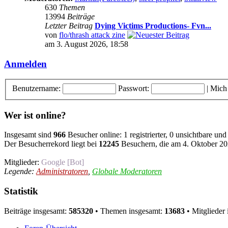
630
Themen
13994
Beiträge
Letzter Beitrag
Dying Victims Productions- Fvn...
von
flo/thrash attack zine
am 3. August 2026, 18:58
Anmelden
Benutzername:
Passwort:
|
Mich
Wer ist online?
Insgesamt sind
966
Besucher online: 1 registrierter, 0 unsichtbare un
Der Besucherrekord liegt bei
12245
Besuchern, die am 4. Oktober 202
Mitglieder:
Google [Bot]
Legende:
Administratoren
,
Globale Moderatoren
Statistik
Beiträge insgesamt:
585320
• Themen insgesamt:
13683
• Mitglieder