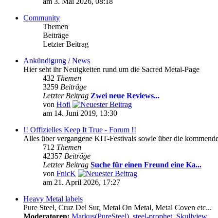
am 3. Mai 2026, 08:18
Community
Themen
Beiträge
Letzter Beitrag
Ankündigung / News
Hier seht ihr Neuigkeiten rund um die Sacred Metal-Page
432
Themen
3259
Beiträge
Letzter Beitrag
Zwei neue Reviews...
von
Hofi
am 14. Juni 2019, 13:30
!! Offizielles Keep It True - Forum !!
Alles über vergangene KIT-Festivals sowie über die kommenden 
712
Themen
42357
Beiträge
Letzter Beitrag
Suche für einen Freund eine Ka...
von
FnicK
am 21. April 2026, 17:27
Heavy Metal labels
Pure Steel, Cruz Del Sur, Metal On Metal, Metal Coven etc...
Moderatoren:
Markus(PureSteel)
,
steel-prophet
,
Skullview