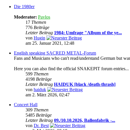
Die 1980er
Moderator:
Pavlos
17
Themen
776
Beiträge
Letzter Beitrag
1984: Umfrage "Album of the ye...
von
Hugin
am 25. Januar 2021, 12:48
English speaking SACRED METAL-Forum
Fans and Musicians who can't read/understand German but want t
Here you can also find the official SNAKEPIT forum entries...
599
Themen
4198
Beiträge
Letzter Beitrag
HAIDUK [black /death-thrash]
von
haiduk
am 2. März 2026, 02:47
Concert Hall
309
Themen
5485
Beiträge
Letzter Beitrag
09./10.10.2026, Ballonfabrik -...
von
Dr. Best