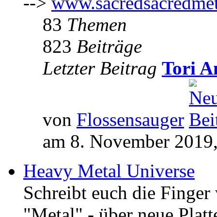
-->
www.sacredsacredmet
83
Themen
823
Beiträge
Letzter Beitrag
Tori A
von
Flossensauger
am 8. November 2019,
Heavy Metal Universe
Schreibt euch die Finge
"Metal" - über neue Platt