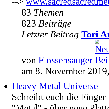
-->
www.sacredsacredmet
83
Themen
823
Beiträge
Letzter Beitrag
Tori A
von
Flossensauger
am 8. November 2019,
Heavy Metal Universe
Schreibt euch die Finge
"Metal" - über neue Platt