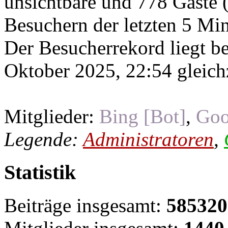
unsichtbare und 778 Gäste (
Besuchern der letzten 5 Mi
Der Besucherrekord liegt b
Oktober 2025, 22:54 gleichz
Mitglieder:
Bing [Bot]
,
Goo
Legende:
Administratoren
,
Statistik
Beiträge insgesamt:
585320