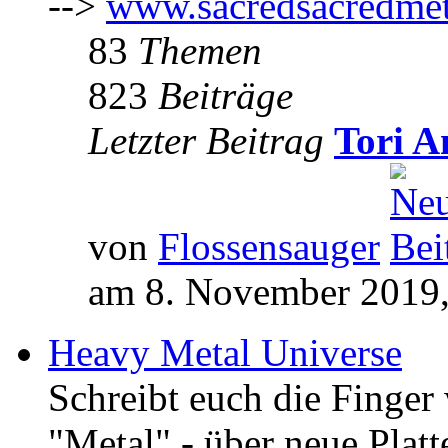
-->
www.sacredsacredmet
83
Themen
823
Beiträge
Letzter Beitrag
Tori A
von
Flossensauger
am 8. November 2019,
Heavy Metal Universe
Schreibt euch die Finge
"Metal" - über neue Platt