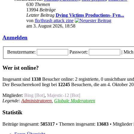
630
Themen
13994
Beiträge
Letzter Beitrag
Dying Victims Productions- Fvn...
von
flo/thrash attack zine
am 3. August 2026, 18:58
Anmelden
Benutzername:
Passwort:
|
Mich
Wer ist online?
Insgesamt sind
1338
Besucher online: 2 registrierte, 0 unsichtbare u
Der Besucherrekord liegt bei
12245
Besuchern, die am 4. Oktober 202
Mitglieder:
Bing [Bot]
,
Majestic-12 [Bot]
Legende:
Administratoren
,
Globale Moderatoren
Statistik
Beiträge insgesamt:
585317
• Themen insgesamt:
13683
• Mitglieder