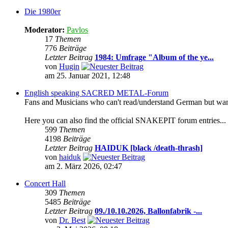
Die 1980er
Moderator:
Pavlos
17
Themen
776
Beiträge
Letzter Beitrag
1984: Umfrage "Album of the ye...
von
Hugin
am 25. Januar 2021, 12:48
English speaking SACRED METAL-Forum
Fans and Musicians who can't read/understand German but want t
Here you can also find the official SNAKEPIT forum entries...
599
Themen
4198
Beiträge
Letzter Beitrag
HAIDUK [black /death-thrash]
von
haiduk
am 2. März 2026, 02:47
Concert Hall
309
Themen
5485
Beiträge
Letzter Beitrag
09./10.10.2026, Ballonfabrik -...
von
Dr. Best