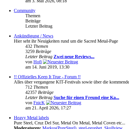
am 3. Mai 2026, 08:18
Community
Themen
Beiträge
Letzter Beitrag
Ankündigung / News
Hier seht ihr Neuigkeiten rund um die Sacred Metal-Page
432
Themen
3259
Beiträge
Letzter Beitrag
Zwei neue Reviews...
von
Hofi
am 14. Juni 2019, 13:30
!! Offizielles Keep It True - Forum !!
Alles über vergangene KIT-Festivals sowie über die kommenden 
712
Themen
42357
Beiträge
Letzter Beitrag
Suche für einen Freund eine Ka...
von
FnicK
am 21. April 2026, 17:27
Heavy Metal labels
Pure Steel, Cruz Del Sur, Metal On Metal, Metal Coven etc...
Moderatoren:
Markus(PureSteel)
,
steel-prophet
,
Skullview