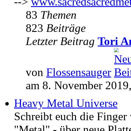
-->
www.sacredsacredmet
83
Themen
823
Beiträge
Letzter Beitrag
Tori A
von
Flossensauger
am 8. November 2019,
Heavy Metal Universe
Schreibt euch die Finge
"Metal" - über neue Platt