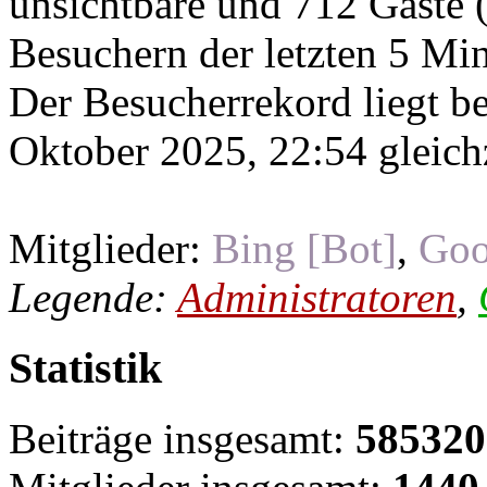
unsichtbare und 712 Gäste (
Besuchern der letzten 5 Mi
Der Besucherrekord liegt b
Oktober 2025, 22:54 gleichz
Mitglieder:
Bing [Bot]
,
Goo
Legende:
Administratoren
,
Statistik
Beiträge insgesamt:
585320