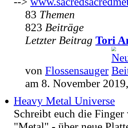
-->
www.sacredsacredmet
83
Themen
823
Beiträge
Letzter Beitrag
Tori A
von
Flossensauger
am 8. November 2019,
Heavy Metal Universe
Schreibt euch die Finge
"Metal" - über neue Platt