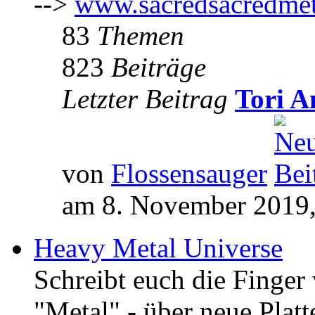
-->
www.sacredsacredmet
83
Themen
823
Beiträge
Letzter Beitrag
Tori A
von
Flossensauger
am 8. November 2019,
Heavy Metal Universe
Schreibt euch die Finge
"Metal" - über neue Platt