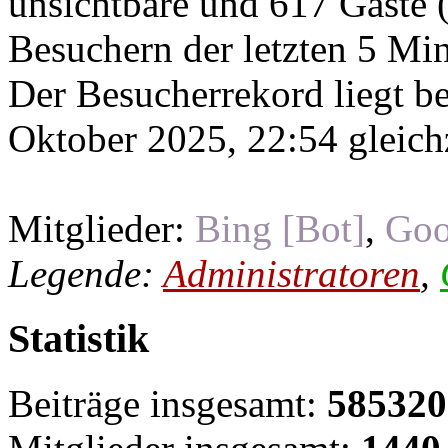
unsichtbare und 617 Gäste (
Besuchern der letzten 5 Mi
Der Besucherrekord liegt b
Oktober 2025, 22:54 gleichz
Mitglieder:
Bing [Bot]
,
Goo
Legende:
Administratoren
,
Statistik
Beiträge insgesamt:
585320