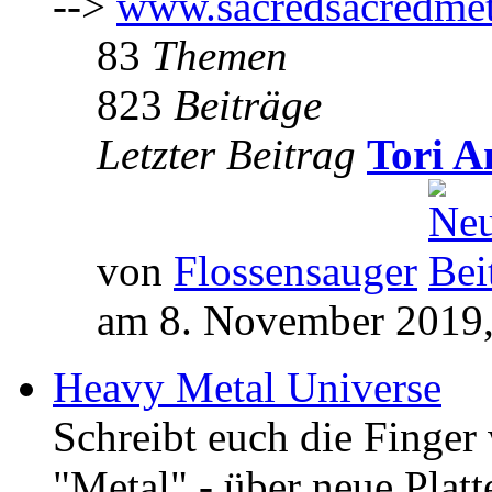
-->
www.sacredsacredmet
83
Themen
823
Beiträge
Letzter Beitrag
Tori A
von
Flossensauger
am 8. November 2019,
Heavy Metal Universe
Schreibt euch die Finge
"Metal" - über neue Platt