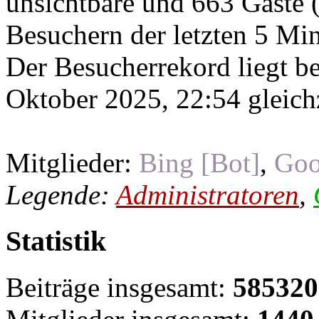
unsichtbare und 663 Gäste (
Besuchern der letzten 5 Mi
Der Besucherrekord liegt b
Oktober 2025, 22:54 gleichz
Mitglieder:
Bing [Bot]
,
Goo
Legende:
Administratoren
,
Statistik
Beiträge insgesamt:
585320