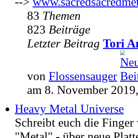
-->
www.sacredsacredmet
83
Themen
823
Beiträge
Letzter Beitrag
Tori A
von
Flossensauger
am 8. November 2019,
Heavy Metal Universe
Schreibt euch die Finge
"Metal" - über neue Platt