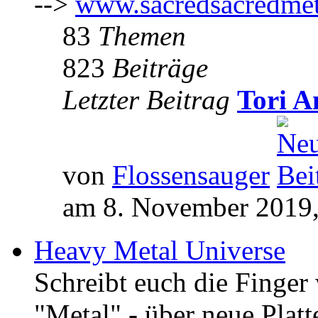
-->
www.sacredsacredmet
83
Themen
823
Beiträge
Letzter Beitrag
Tori A
von
Flossensauger
am 8. November 2019,
Heavy Metal Universe
Schreibt euch die Finge
"Metal" - über neue Platt