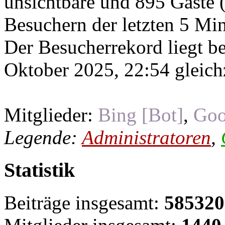
unsichtbare und 895 Gäste (
Besuchern der letzten 5 Mi
Der Besucherrekord liegt b
Oktober 2025, 22:54 gleichz
Mitglieder:
Bing [Bot]
,
Goo
Legende:
Administratoren
,
Statistik
Beiträge insgesamt:
585320