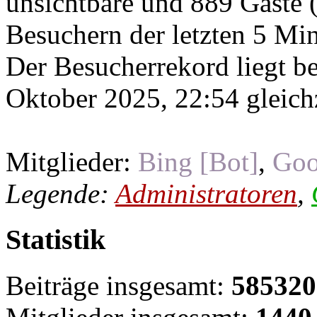
unsichtbare und 889 Gäste (
Besuchern der letzten 5 Mi
Der Besucherrekord liegt b
Oktober 2025, 22:54 gleichz
Mitglieder:
Bing [Bot]
,
Goo
Legende:
Administratoren
,
Statistik
Beiträge insgesamt:
585320