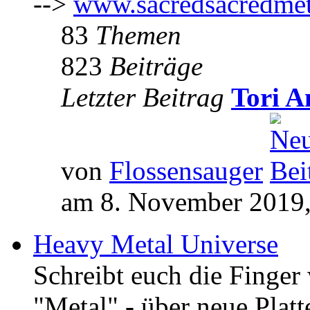
-->
www.sacredsacredmet
83
Themen
823
Beiträge
Letzter Beitrag
Tori A
von
Flossensauger
am 8. November 2019,
Heavy Metal Universe
Schreibt euch die Finge
"Metal" - über neue Platt