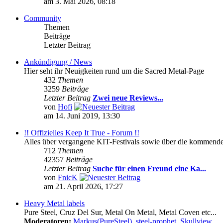
am 3. Mai 2026, 08:18
Community
Themen
Beiträge
Letzter Beitrag
Ankündigung / News
Hier seht ihr Neuigkeiten rund um die Sacred Metal-Page
432
Themen
3259
Beiträge
Letzter Beitrag
Zwei neue Reviews...
von
Hofi
am 14. Juni 2019, 13:30
!! Offizielles Keep It True - Forum !!
Alles über vergangene KIT-Festivals sowie über die kommenden 
712
Themen
42357
Beiträge
Letzter Beitrag
Suche für einen Freund eine Ka...
von
FnicK
am 21. April 2026, 17:27
Heavy Metal labels
Pure Steel, Cruz Del Sur, Metal On Metal, Metal Coven etc...
Moderatoren:
Markus(PureSteel)
,
steel-prophet
,
Skullview