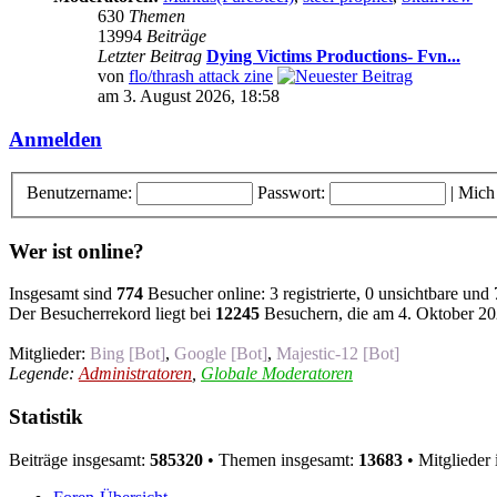
630
Themen
13994
Beiträge
Letzter Beitrag
Dying Victims Productions- Fvn...
von
flo/thrash attack zine
am 3. August 2026, 18:58
Anmelden
Benutzername:
Passwort:
|
Mich
Wer ist online?
Insgesamt sind
774
Besucher online: 3 registrierte, 0 unsichtbare und
Der Besucherrekord liegt bei
12245
Besuchern, die am 4. Oktober 202
Mitglieder:
Bing [Bot]
,
Google [Bot]
,
Majestic-12 [Bot]
Legende:
Administratoren
,
Globale Moderatoren
Statistik
Beiträge insgesamt:
585320
• Themen insgesamt:
13683
• Mitglieder