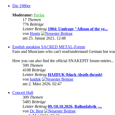
Die 1980er
Moderator:
Pavlos
17
Themen
776
Beiträge
Letzter Beitrag
1984: Umfrage "Album of the ye...
von
Hugin
am 25. Januar 2021, 12:48
English speaking SACRED METAL-Forum
Fans and Musicians who can't read/understand German but want t
Here you can also find the official SNAKEPIT forum entries...
599
Themen
4198
Beiträge
Letzter Beitrag
HAIDUK [black /death-thrash]
von
haiduk
am 2. März 2026, 02:47
Concert Hall
309
Themen
5485
Beiträge
Letzter Beitrag
09./10.10.2026, Ballonfabrik -...
von
Dr. Best