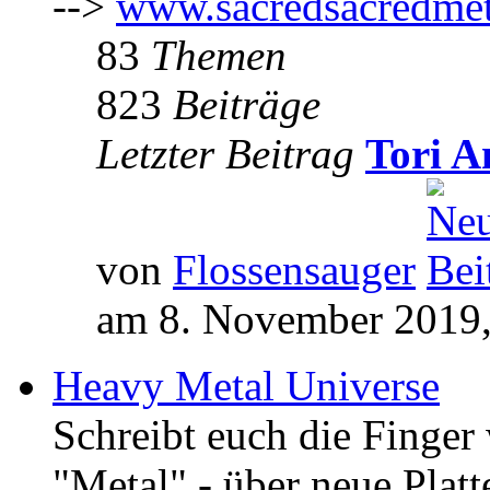
-->
www.sacredsacredmet
83
Themen
823
Beiträge
Letzter Beitrag
Tori A
von
Flossensauger
am 8. November 2019,
Heavy Metal Universe
Schreibt euch die Finge
"Metal" - über neue Platt