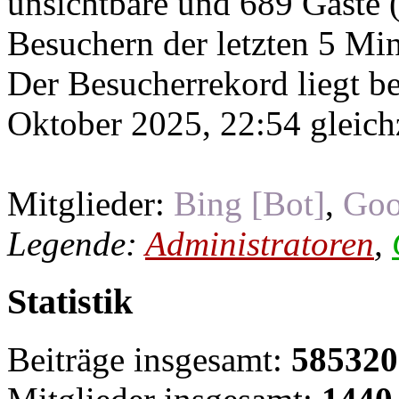
unsichtbare und 689 Gäste (
Besuchern der letzten 5 Mi
Der Besucherrekord liegt b
Oktober 2025, 22:54 gleichz
Mitglieder:
Bing [Bot]
,
Goo
Legende:
Administratoren
,
Statistik
Beiträge insgesamt:
585320