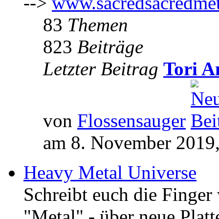
-->
www.sacredsacredmet
83
Themen
823
Beiträge
Letzter Beitrag
Tori A
von
Flossensauger
am 8. November 2019,
Heavy Metal Universe
Schreibt euch die Finge
"Metal" - über neue Platt