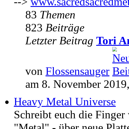
-->
www.sacredsacredmet
83
Themen
823
Beiträge
Letzter Beitrag
Tori A
von
Flossensauger
am 8. November 2019,
Heavy Metal Universe
Schreibt euch die Finge
"Metal" - über neue Platt