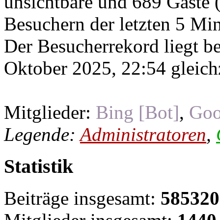
unsichtbare und 689 Gäste (
Besuchern der letzten 5 Mi
Der Besucherrekord liegt b
Oktober 2025, 22:54 gleichz
Mitglieder:
Bing [Bot]
,
Goo
Legende:
Administratoren
,
Statistik
Beiträge insgesamt:
585320