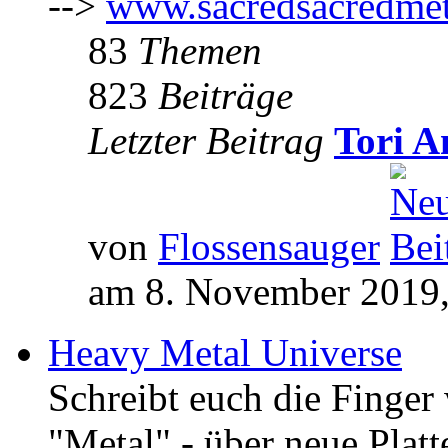
-->
www.sacredsacredmet
83
Themen
823
Beiträge
Letzter Beitrag
Tori A
von
Flossensauger
am 8. November 2019,
Heavy Metal Universe
Schreibt euch die Finge
"Metal" - über neue Platt