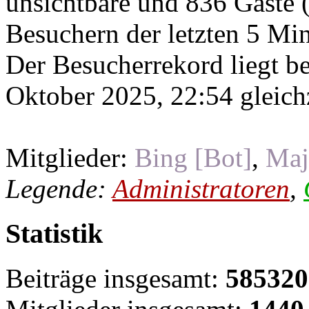
unsichtbare und 836 Gäste (
Besuchern der letzten 5 Mi
Der Besucherrekord liegt b
Oktober 2025, 22:54 gleichz
Mitglieder:
Bing [Bot]
,
Maj
Legende:
Administratoren
,
Statistik
Beiträge insgesamt:
585320