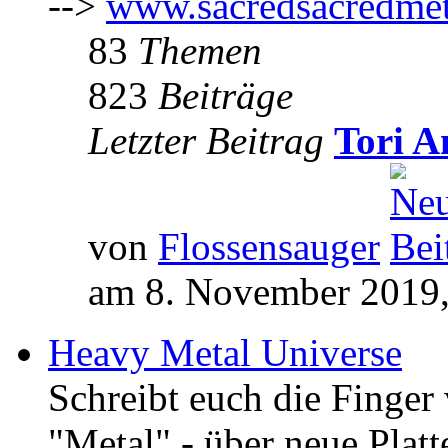
-->
www.sacredsacredmet
83
Themen
823
Beiträge
Letzter Beitrag
Tori A
von
Flossensauger
am 8. November 2019,
Heavy Metal Universe
Schreibt euch die Finge
"Metal" - über neue Platt