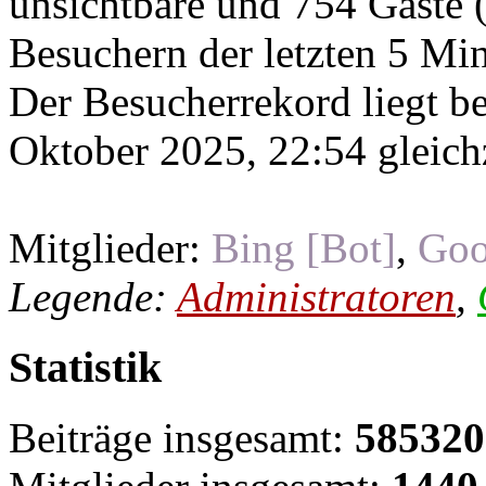
unsichtbare und 754 Gäste (
Besuchern der letzten 5 Mi
Der Besucherrekord liegt b
Oktober 2025, 22:54 gleichz
Mitglieder:
Bing [Bot]
,
Goo
Legende:
Administratoren
,
Statistik
Beiträge insgesamt:
585320