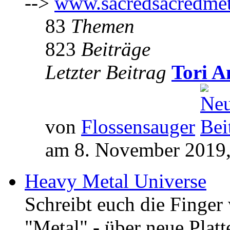
-->
www.sacredsacredmet
83
Themen
823
Beiträge
Letzter Beitrag
Tori A
von
Flossensauger
am 8. November 2019,
Heavy Metal Universe
Schreibt euch die Finge
"Metal" - über neue Platt