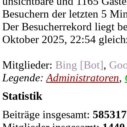
unsichtbare und 1165 Gäste
Besuchern der letzten 5 Mi
Der Besucherrekord liegt b
Oktober 2025, 22:54 gleichz
Mitglieder:
Bing [Bot]
,
Goo
Legende:
Administratoren
,
Statistik
Beiträge insgesamt:
585317