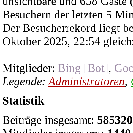
unsichtbare und 658 Gäste (
Besuchern der letzten 5 Mi
Der Besucherrekord liegt b
Oktober 2025, 22:54 gleichz
Mitglieder:
Bing [Bot]
,
Goo
Legende:
Administratoren
,
Statistik
Beiträge insgesamt:
585320