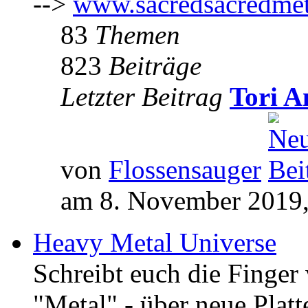
-->
www.sacredsacredmet
83
Themen
823
Beiträge
Letzter Beitrag
Tori A
von
Flossensauger
am 8. November 2019,
Heavy Metal Universe
Schreibt euch die Finge
"Metal" - über neue Platt