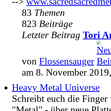
-->
www.sacredsacredmet
83
Themen
823
Beiträge
Letzter Beitrag
Tori A
von
Flossensauger
am 8. November 2019,
Heavy Metal Universe
Schreibt euch die Finge
"Metal" - über neue Platt