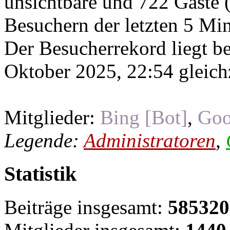
unsichtbare und 722 Gäste (
Besuchern der letzten 5 Mi
Der Besucherrekord liegt b
Oktober 2025, 22:54 gleichz
Mitglieder:
Bing [Bot]
,
Goo
Legende:
Administratoren
,
Statistik
Beiträge insgesamt:
585320