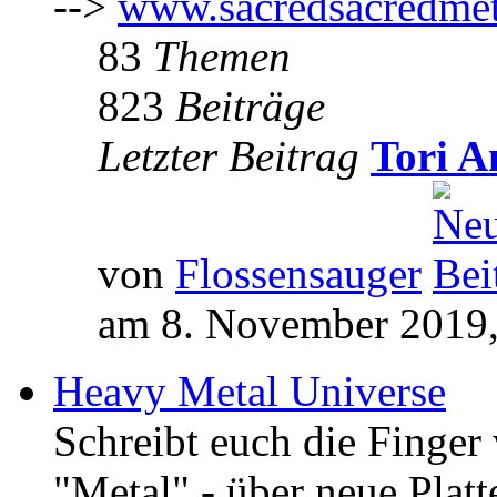
-->
www.sacredsacredmet
83
Themen
823
Beiträge
Letzter Beitrag
Tori A
von
Flossensauger
am 8. November 2019,
Heavy Metal Universe
Schreibt euch die Finge
"Metal" - über neue Platt