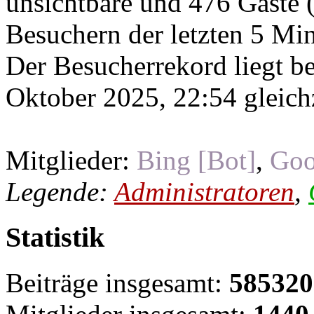
unsichtbare und 476 Gäste (
Besuchern der letzten 5 Mi
Der Besucherrekord liegt b
Oktober 2025, 22:54 gleichz
Mitglieder:
Bing [Bot]
,
Goo
Legende:
Administratoren
,
Statistik
Beiträge insgesamt:
585320