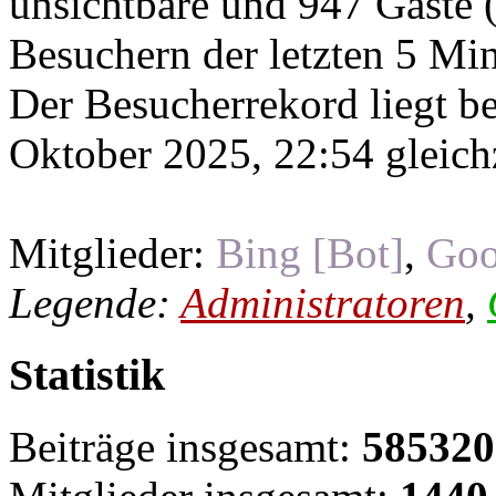
unsichtbare und 947 Gäste (
Besuchern der letzten 5 Mi
Der Besucherrekord liegt b
Oktober 2025, 22:54 gleichz
Mitglieder:
Bing [Bot]
,
Goo
Legende:
Administratoren
,
Statistik
Beiträge insgesamt:
585320