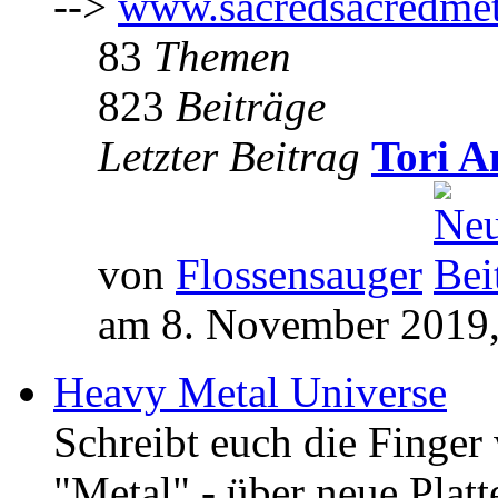
-->
www.sacredsacredmet
83
Themen
823
Beiträge
Letzter Beitrag
Tori A
von
Flossensauger
am 8. November 2019,
Heavy Metal Universe
Schreibt euch die Finge
"Metal" - über neue Platt