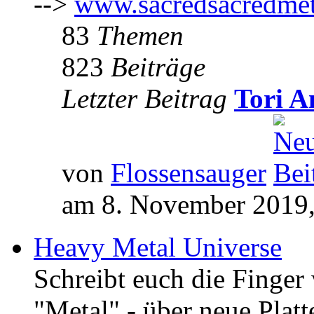
-->
www.sacredsacredmet
83
Themen
823
Beiträge
Letzter Beitrag
Tori A
von
Flossensauger
am 8. November 2019,
Heavy Metal Universe
Schreibt euch die Finge
"Metal" - über neue Platt