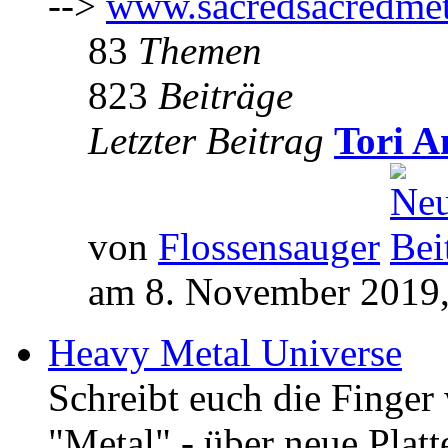
-->
www.sacredsacredmet
83
Themen
823
Beiträge
Letzter Beitrag
Tori A
von
Flossensauger
am 8. November 2019,
Heavy Metal Universe
Schreibt euch die Finge
"Metal" - über neue Platt