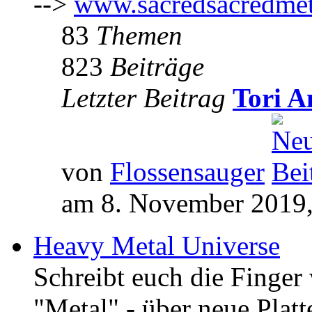
-->
www.sacredsacredmet
83
Themen
823
Beiträge
Letzter Beitrag
Tori A
von
Flossensauger
am 8. November 2019,
Heavy Metal Universe
Schreibt euch die Finge
"Metal" - über neue Platt