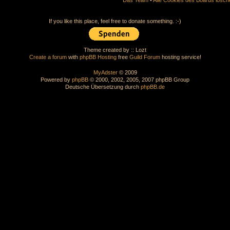
If you like this place, feel free to donate something. :-)
Theme created by :: Lozt
Create a forum
with
phpBB Hosting
free
Guild Forum
hosting service!
MyAdster
© 2009
Powered by
phpBB
© 2000, 2002, 2005, 2007 phpBB Group
Deutsche Übersetzung durch
phpBB.de