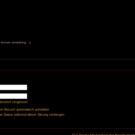
to donate something. :-)
Passwort vergessen
dem Besuch automatisch anmelden
e-Status während dieser Sitzung verbergen
Das Team
•
Alle Cookies des Boards lösch