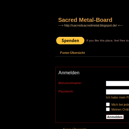
Sacred Metal-Board
---> http://sacredsacredmetal.blogspot.de/ <---
If you like this place, feel free 
Foren-Übersicht
Anmelden
Benutzername:
Passwort:
Ich habe mein 
Mich bei je
Meinen Onlin