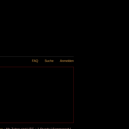
FAQ
Suche
Anmelden
en
• Alle Zeiten sind UTC + 1 Stunde [ Sommerzeit ]