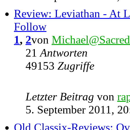
Review: Leviathan - At L
Follow
1
,
2
von
Michael@Sacred
21
Antworten
49153
Zugriffe
Letzter Beitrag
von
ra
5. September 2011, 20
Old Classix-Reviews: Ov