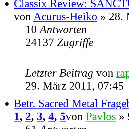
Classix Review: SANCTU
von
Acurus-Heiko
» 28. 
10
Antworten
24137
Zugriffe
Letzter Beitrag
von
ra
29. März 2011, 07:45
Betr. Sacred Metal Frag
1
,
2
,
3
,
4
,
5
von
Pavlos
» 