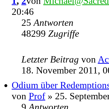
1
,
2
von
Michael@Sacred
20:46
25
Antworten
48299
Zugriffe
Letzter Beitrag
von
Ac
18. November 2011, 0
Odium über Redemptions '
von
Prof
» 25. September
9
Antworten