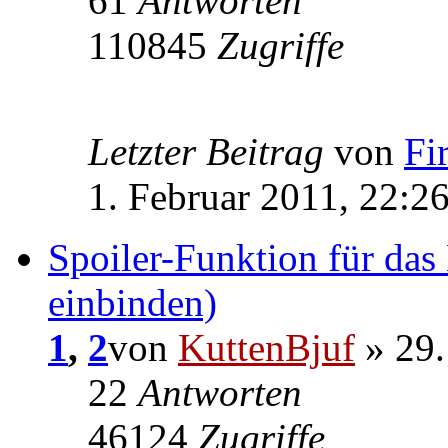
61
Antworten
110845
Zugriffe
Letzter Beitrag
von
Fi
1. Februar 2011, 22:2
Spoiler-Funktion für das
einbinden)
1
,
2
von
KuttenBjuf
» 29.
22
Antworten
46124
Zugriffe