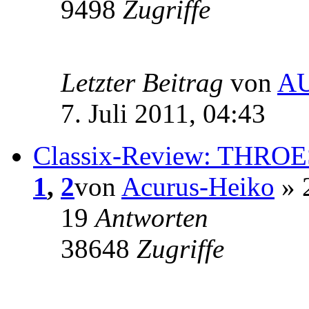
9498
Zugriffe
Letzter Beitrag
von
A
7. Juli 2011, 04:43
Classix-Review: THROE
1
,
2
von
Acurus-Heiko
» 2
19
Antworten
38648
Zugriffe