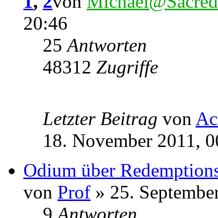
1
,
2
von
Michael@Sacred
20:46
25
Antworten
48312
Zugriffe
Letzter Beitrag
von
Ac
18. November 2011, 0
Odium über Redemptions '
von
Prof
» 25. September
9
Antworten