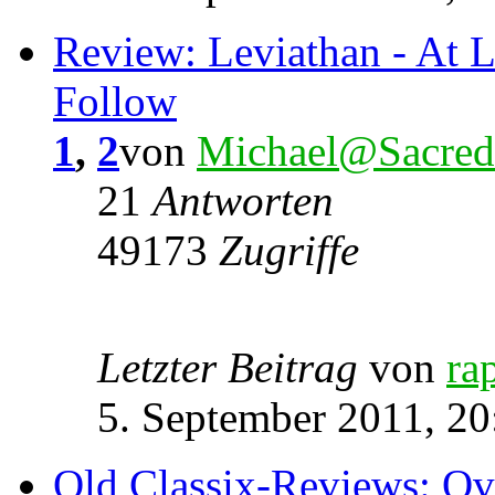
Review: Leviathan - At L
Follow
1
,
2
von
Michael@Sacred
21
Antworten
49173
Zugriffe
Letzter Beitrag
von
ra
5. September 2011, 20
Old Classix-Reviews: Ov