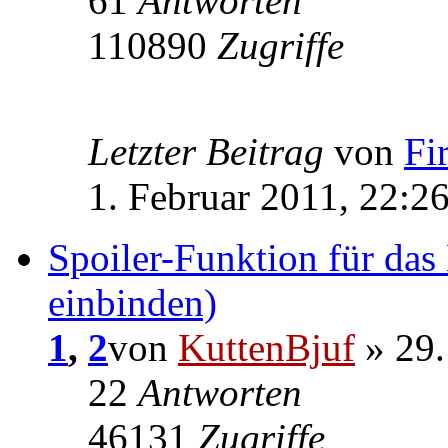
61
Antworten
110890
Zugriffe
Letzter Beitrag
von
Fi
1. Februar 2011, 22:2
Spoiler-Funktion für das
einbinden)
1
,
2
von
KuttenBjuf
» 29.
22
Antworten
46131
Zugriffe