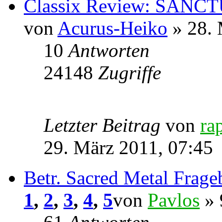
Classix Review: SANCTU
von
Acurus-Heiko
» 28. 
10
Antworten
24148
Zugriffe
Letzter Beitrag
von
ra
29. März 2011, 07:45
Betr. Sacred Metal Frag
1
,
2
,
3
,
4
,
5
von
Pavlos
» 