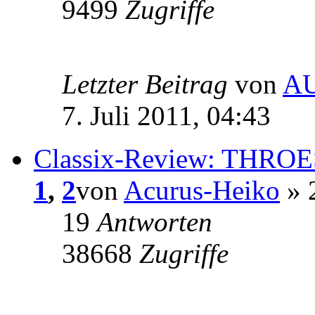
9499
Zugriffe
Letzter Beitrag
von
A
7. Juli 2011, 04:43
Classix-Review: THROE
1
,
2
von
Acurus-Heiko
» 2
19
Antworten
38668
Zugriffe