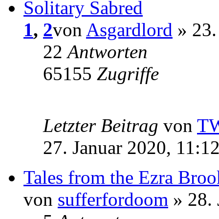
Solitary Sabred
1
,
2
von
Asgardlord
» 23.
22
Antworten
65155
Zugriffe
Letzter Beitrag
von
T
27. Januar 2020, 11:1
Tales from the Ezra Br
von
sufferfordoom
» 28. 