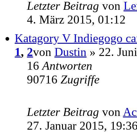
Letzter Beitrag
von
Le
4. März 2015, 01:12
Katagory V Indiegogo c
1
,
2
von
Dustin
» 22. Jun
16
Antworten
90716
Zugriffe
Letzter Beitrag
von
Ac
27. Januar 2015, 19:3