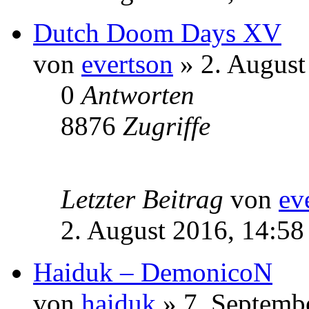
Dutch Doom Days XV
von
evertson
» 2. August
0
Antworten
8876
Zugriffe
Letzter Beitrag
von
ev
2. August 2016, 14:58
Haiduk – DemonicoN
von
haiduk
» 7. Septemb