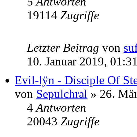
5
Antworten
19114
Zugriffe
Letzter Beitrag
von
su
10. Januar 2019, 01:3
Evil-lÿn - Disciple Of St
von
Sepulchral
» 26. Mär
4
Antworten
20043
Zugriffe