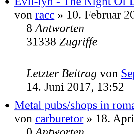
Evil-lÿn - The Night Of 
von
racc
» 10. Februar 2
8
Antworten
31338
Zugriffe
Letzter Beitrag
von
Se
14. Juni 2017, 13:52
Metal pubs/shops in rom
von
carburetor
» 18. Apri
0
Antworten