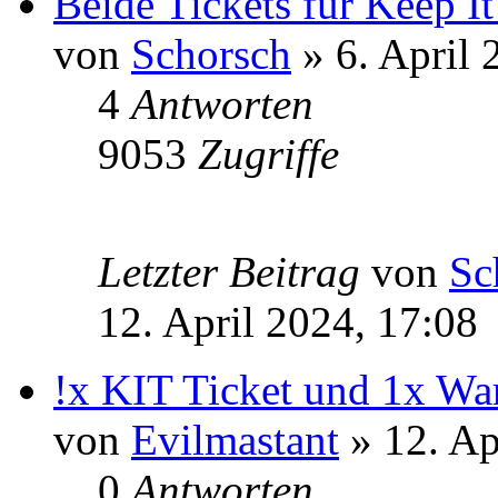
Beide Tickets für Keep It
von
Schorsch
» 6. April 
4
Antworten
9053
Zugriffe
Letzter Beitrag
von
Sc
12. April 2024, 17:08
!x KIT Ticket und 1x Wa
von
Evilmastant
» 12. Ap
0
Antworten