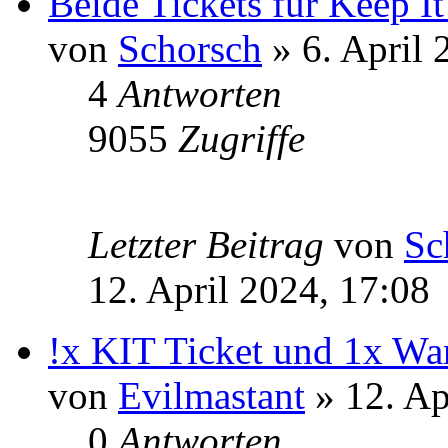
Beide Tickets für Keep It
von
Schorsch
» 6. April 
4
Antworten
9055
Zugriffe
Letzter Beitrag
von
Sc
12. April 2024, 17:08
!x KIT Ticket und 1x Wa
von
Evilmastant
» 12. Ap
0
Antworten