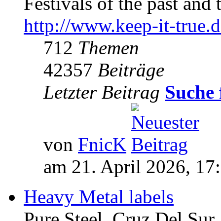
Festivals of the past and 
http://www.keep-it-true.d
712
Themen
42357
Beiträge
Letzter Beitrag
Suche 
von
FnicK
am 21. April 2026, 17
Heavy Metal labels
Pure Steel, Cruz Del Sur