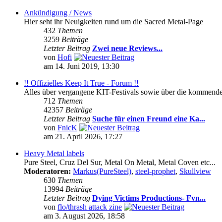
Ankündigung / News
Hier seht ihr Neuigkeiten rund um die Sacred Metal-Page
432
Themen
3259
Beiträge
Letzter Beitrag
Zwei neue Reviews...
von
Hofi
am 14. Juni 2019, 13:30
!! Offizielles Keep It True - Forum !!
Alles über vergangene KIT-Festivals sowie über die kommenden 
712
Themen
42357
Beiträge
Letzter Beitrag
Suche für einen Freund eine Ka...
von
FnicK
am 21. April 2026, 17:27
Heavy Metal labels
Pure Steel, Cruz Del Sur, Metal On Metal, Metal Coven etc...
Moderatoren:
Markus(PureSteel)
,
steel-prophet
,
Skullview
630
Themen
13994
Beiträge
Letzter Beitrag
Dying Victims Productions- Fvn...
von
flo/thrash attack zine
am 3. August 2026, 18:58