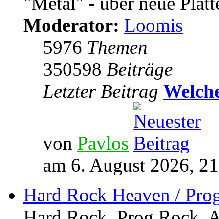
"Metal" - über neue Platt
Moderator:
Loomis
5976
Themen
350598
Beiträge
Letzter Beitrag
Welche
von
Pavlos
am 6. August 2026, 21
Hard Rock Heaven / Pro
Hard Rock, Prog Rock, Ar