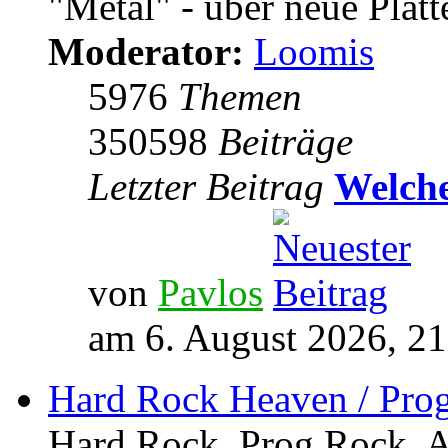
"Metal" - über neue Platt
Moderator:
Loomis
5976
Themen
350598
Beiträge
Letzter Beitrag
Welche
von
Pavlos
am 6. August 2026, 21
Hard Rock Heaven / Pro
Hard Rock, Prog Rock, Ar