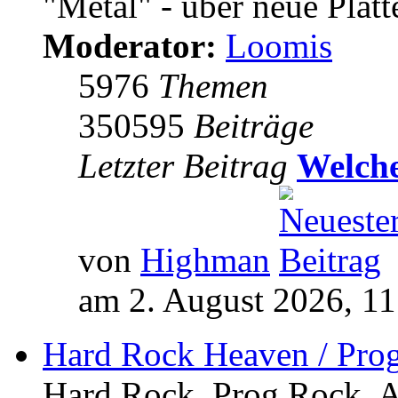
"Metal" - über neue Platt
Moderator:
Loomis
5976
Themen
350595
Beiträge
Letzter Beitrag
Welche
von
Highman
am 2. August 2026, 11
Hard Rock Heaven / Pro
Hard Rock, Prog Rock, Ar