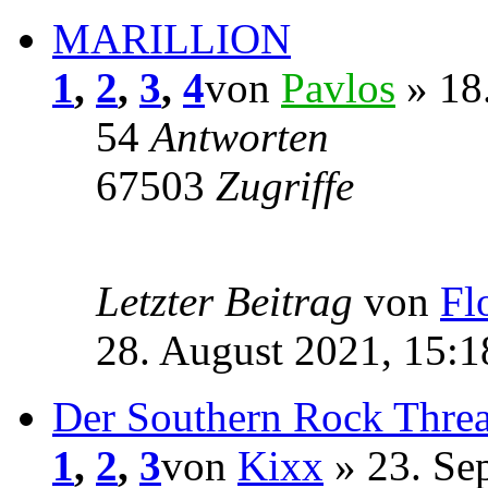
MARILLION
1
,
2
,
3
,
4
von
Pavlos
» 18.
54
Antworten
67503
Zugriffe
Letzter Beitrag
von
Fl
28. August 2021, 15:1
Der Southern Rock Thre
1
,
2
,
3
von
Kixx
» 23. Se