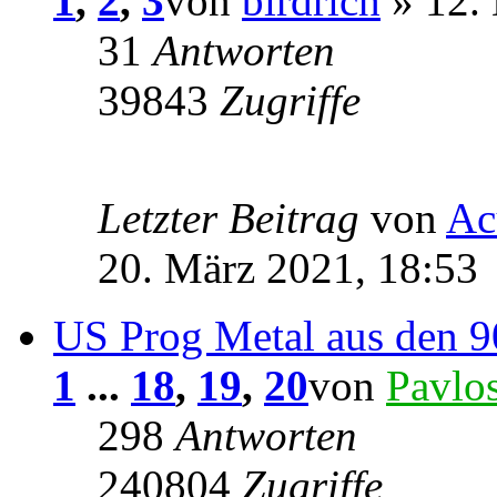
1
,
2
,
3
von
birdrich
» 12.
31
Antworten
39843
Zugriffe
Letzter Beitrag
von
Ac
20. März 2021, 18:53
US Prog Metal aus den 90
1
...
18
,
19
,
20
von
Pavlo
298
Antworten
240804
Zugriffe