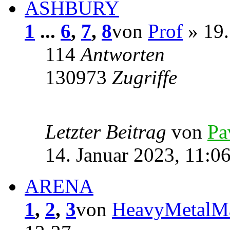
ASHBURY
1
...
6
,
7
,
8
von
Prof
» 19.
114
Antworten
130973
Zugriffe
Letzter Beitrag
von
Pa
14. Januar 2023, 11:0
ARENA
1
,
2
,
3
von
HeavyMetalM